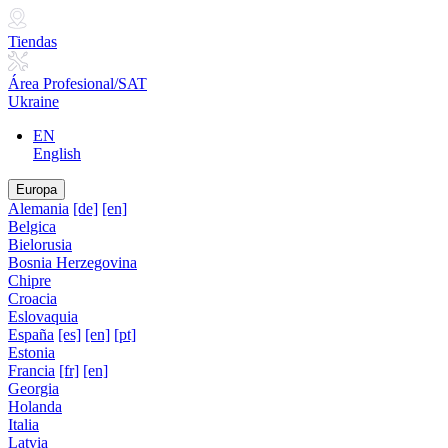
Tiendas
Área Profesional/SAT
Ukraine
EN
English
Europa
Alemania
[de]
[en]
Belgica
Bielorusia
Bosnia Herzegovina
Chipre
Croacia
Eslovaquia
España
[es]
[en]
[pt]
Estonia
Francia
[fr]
[en]
Georgia
Holanda
Italia
Latvia