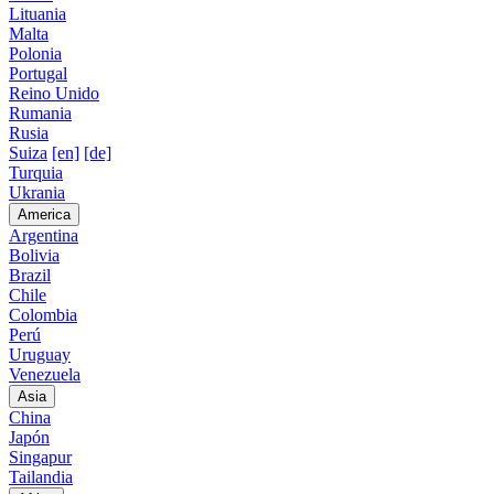
Lituania
Malta
Polonia
Portugal
Reino Unido
Rumania
Rusia
Suiza
[en]
[de]
Turquia
Ukrania
America
Argentina
Bolivia
Brazil
Chile
Colombia
Perú
Uruguay
Venezuela
Asia
China
Japón
Singapur
Tailandia