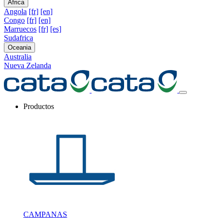
Africa
Angola
[fr]
[en]
Congo
[fr]
[en]
Marruecos
[fr]
[es]
Sudafrica
Oceania
Australia
Nueva Zelanda
Productos
CAMPANAS