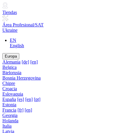
Tiendas
Área Profesional/SAT
Ukraine
EN
English
Europa
Alemania
[de]
[en]
Belgica
Bielorusia
Bosnia Herzegovina
Chipre
Croacia
Eslovaquia
España
[es]
[en]
[pt]
Estonia
Francia
[fr]
[en]
Georgia
Holanda
Italia
Latvia