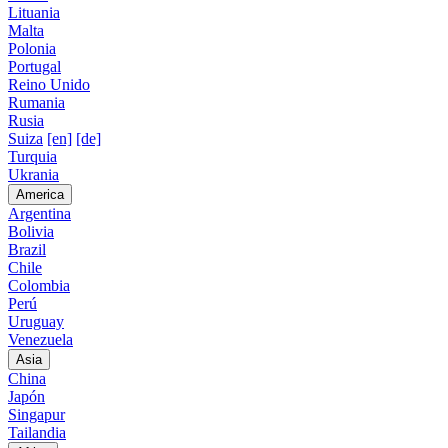
Lituania
Malta
Polonia
Portugal
Reino Unido
Rumania
Rusia
Suiza
[en]
[de]
Turquia
Ukrania
America
Argentina
Bolivia
Brazil
Chile
Colombia
Perú
Uruguay
Venezuela
Asia
China
Japón
Singapur
Tailandia