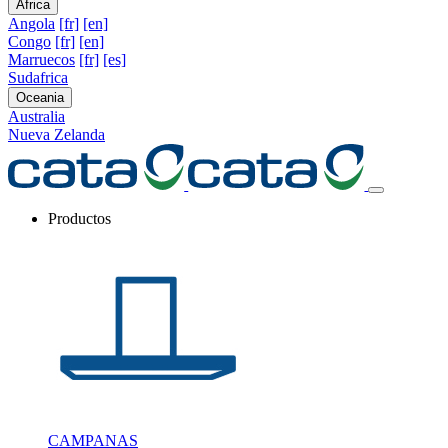
Africa
Angola
[fr]
[en]
Congo
[fr]
[en]
Marruecos
[fr]
[es]
Sudafrica
Oceania
Australia
Nueva Zelanda
Productos
CAMPANAS