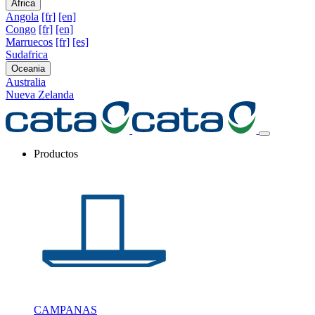
Africa
Angola
[fr]
[en]
Congo
[fr]
[en]
Marruecos
[fr]
[es]
Sudafrica
Oceania
Australia
Nueva Zelanda
Productos
CAMPANAS