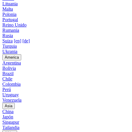
Lituania
Malta
Polonia
Portugal
Reino Unido
Rumania
Rusia
Suiza
[en]
[de]
Turquia
Ukrania
America
Argentina
Bolivia
Brazil
Chile
Colombia
Perú
Uruguay
Venezuela
Asia
China
Japón
Singapur
Tailandia