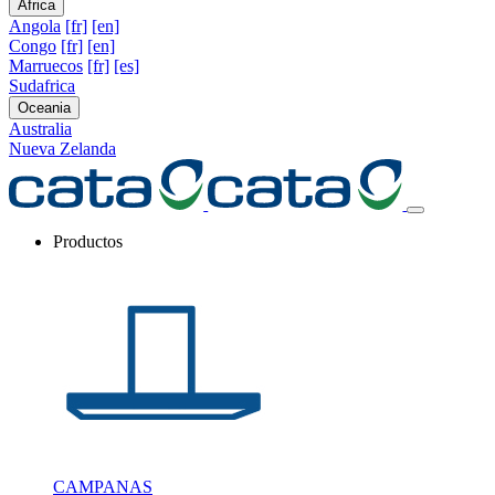
Africa
Angola
[fr]
[en]
Congo
[fr]
[en]
Marruecos
[fr]
[es]
Sudafrica
Oceania
Australia
Nueva Zelanda
Productos
CAMPANAS