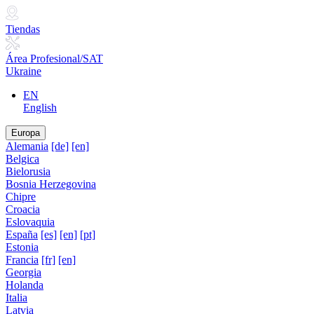
Tiendas
Área Profesional/SAT
Ukraine
EN
English
Europa
Alemania
[de]
[en]
Belgica
Bielorusia
Bosnia Herzegovina
Chipre
Croacia
Eslovaquia
España
[es]
[en]
[pt]
Estonia
Francia
[fr]
[en]
Georgia
Holanda
Italia
Latvia