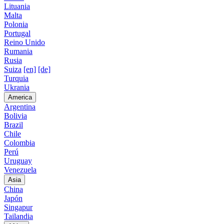
Lituania
Malta
Polonia
Portugal
Reino Unido
Rumania
Rusia
Suiza
[en]
[de]
Turquia
Ukrania
America
Argentina
Bolivia
Brazil
Chile
Colombia
Perú
Uruguay
Venezuela
Asia
China
Japón
Singapur
Tailandia