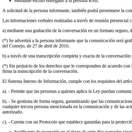
Mediante escrito entregado a la persona RSII.
A solicitud de la persona informante, también podrá presentarse la c
Las informaciones verbales realizadas a través de reunión presencial 
a) mediante una grabación de la conversación en un formato seguro, d
(*) Se advertirá a la persona informante que la comunicación será gr
del Consejo, de 27 de abril de 2016.
b) a través de una transcripción completa y exacta de la conversación 
(*) Sin perjuicio de los derechos que le corresponden de acuerdo con 
firma la transcripción de la conversación.
El Sistema Interno de Información, cumple con los requisitos del artíc
a). - Permite que las personas a quienes aplica la Ley puedan comunica
b). - Se gestiona de forma segura, garantizando que las comunicacione
cualquier tercera persona mencionada en la comunicación y de las actu
autorizado.
c). - Cuenta con un Protocolo que establece garantías para la protecci
Justificante de recepción en el plazo de siete días naturales sig