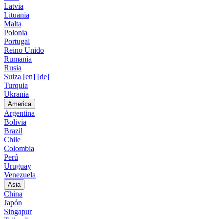
Latvia
Lituania
Malta
Polonia
Portugal
Reino Unido
Rumania
Rusia
Suiza
[en]
[de]
Turquia
Ukrania
America
Argentina
Bolivia
Brazil
Chile
Colombia
Perú
Uruguay
Venezuela
Asia
China
Japón
Singapur