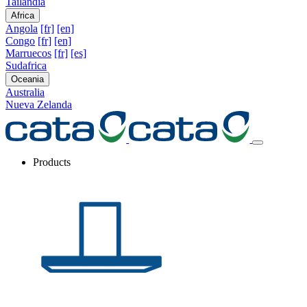
Tailandia
Africa
Angola
[fr]
[en]
Congo
[fr]
[en]
Marruecos
[fr]
[es]
Sudafrica
Oceania
Australia
Nueva Zelanda
Products