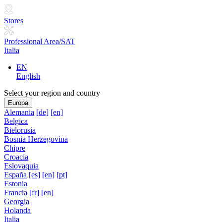
Stores
Professional Area/SAT
Italia
EN
English
Select your region and country
Europa
Alemania
[de]
[en]
Belgica
Bielorusia
Bosnia Herzegovina
Chipre
Croacia
Eslovaquia
España
[es]
[en]
[pt]
Estonia
Francia
[fr]
[en]
Georgia
Holanda
Italia