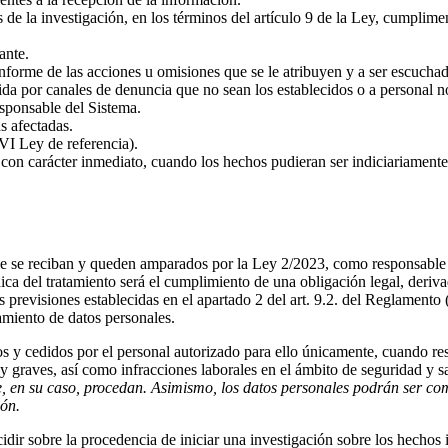
 de la investigación, en los términos del artículo 9 de la Ley, cumplim
ante.
informe de las acciones u omisiones que se le atribuyen y a ser escuchad
da por canales de denuncia que no sean los establecidos o a personal no
esponsable del Sistema.
as afectadas.
VI Ley de referencia).
con carácter inmediato, cuando los hechos pudieran ser indiciariamente 
ue se reciban y queden amparados por la Ley 2/2023, como responsable del
ica del tratamiento será el cumplimiento de una obligación legal, deriv
otras previsiones establecidas en el apartado 2 del art. 9.2. del Reglam
tamiento de datos personales.
s y cedidos por el personal autorizado para ello únicamente, cuando res
 graves, así como infracciones laborales en el ámbito de seguridad y sa
, en su caso, procedan. Asimismo, los datos personales podrán ser comu
ión.
cidir sobre la procedencia de iniciar una investigación sobre los hecho