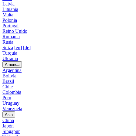
Latvia
Lituania
Malta
Polonia
Portugal
Reino Unido
Rumania
Rusia
Suiza
[en]
[de]
Turquia
Ukrania
America
Argentina
Bolivia
Brazil
Chile
Colombia
Perú
Uruguay
Venezuela
Asia
China
Japón
Singapur