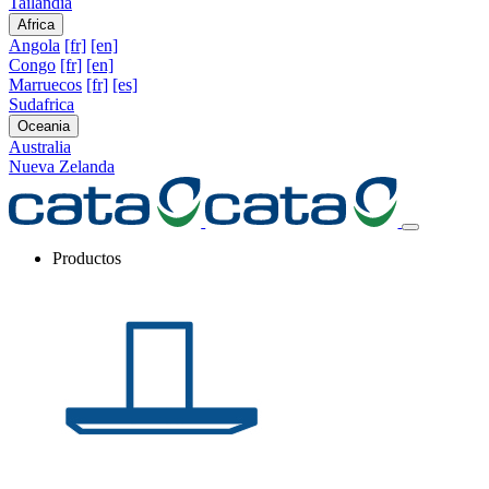
Tailandia
Africa
Angola
[fr]
[en]
Congo
[fr]
[en]
Marruecos
[fr]
[es]
Sudafrica
Oceania
Australia
Nueva Zelanda
Productos