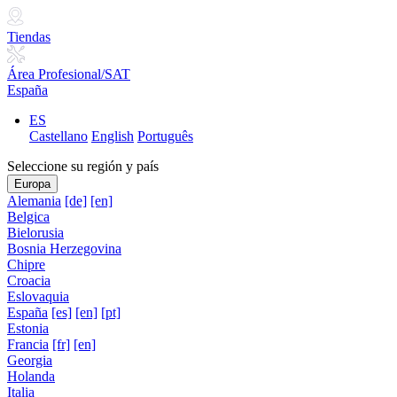
Tiendas
Área Profesional/SAT
España
ES
Castellano
English
Português
Seleccione su región y país
Europa
Alemania
[de]
[en]
Belgica
Bielorusia
Bosnia Herzegovina
Chipre
Croacia
Eslovaquia
España
[es]
[en]
[pt]
Estonia
Francia
[fr]
[en]
Georgia
Holanda
Italia