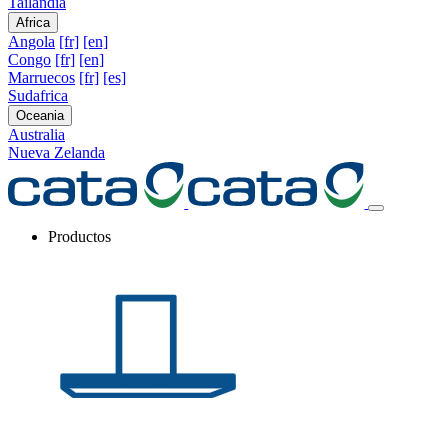
Tailandia
Africa
Angola
[fr]
[en]
Congo
[fr]
[en]
Marruecos
[fr]
[es]
Sudafrica
Oceania
Australia
Nueva Zelanda
Productos