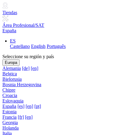
Tiendas
Área Profesional/SAT
España
ES
Castellano
English
Português
Seleccione su región y país
Europa
Alemania
[de]
[en]
Belgica
Bielorusia
Bosnia Herzegovina
Chipre
Croacia
Eslovaquia
España
[es]
[en]
[pt]
Estonia
Francia
[fr]
[en]
Georgia
Holanda
Italia