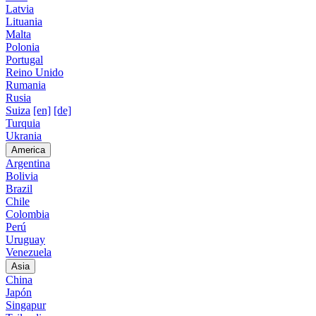
Latvia
Lituania
Malta
Polonia
Portugal
Reino Unido
Rumania
Rusia
Suiza
[en]
[de]
Turquia
Ukrania
America
Argentina
Bolivia
Brazil
Chile
Colombia
Perú
Uruguay
Venezuela
Asia
China
Japón
Singapur