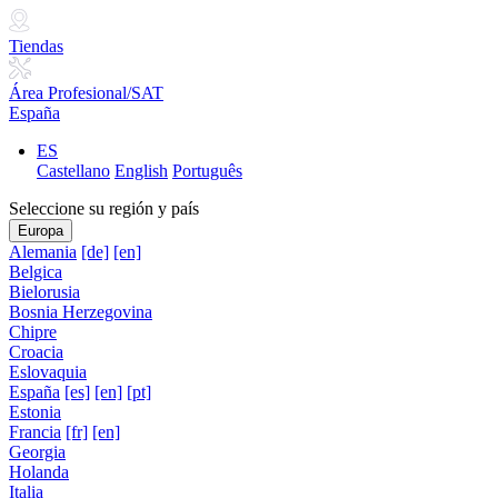
Tiendas
Área Profesional/SAT
España
ES
Castellano
English
Português
Seleccione su región y país
Europa
Alemania
[de]
[en]
Belgica
Bielorusia
Bosnia Herzegovina
Chipre
Croacia
Eslovaquia
España
[es]
[en]
[pt]
Estonia
Francia
[fr]
[en]
Georgia
Holanda
Italia