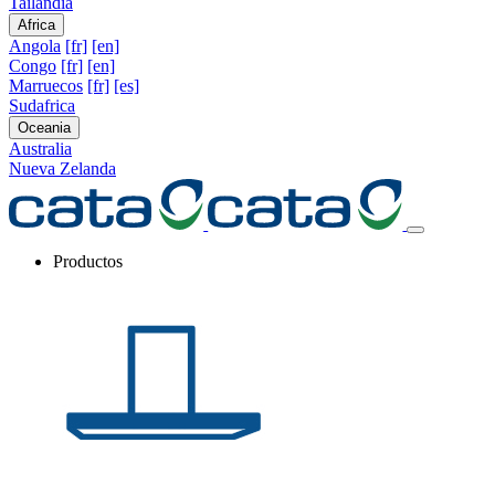
Tailandia
Africa
Angola
[fr]
[en]
Congo
[fr]
[en]
Marruecos
[fr]
[es]
Sudafrica
Oceania
Australia
Nueva Zelanda
Productos