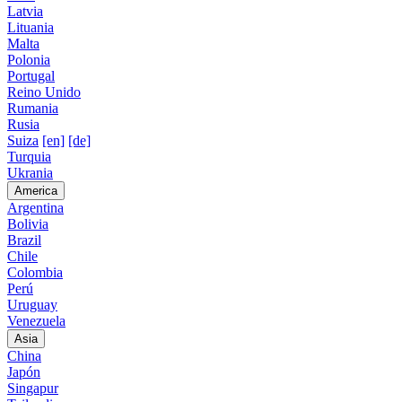
Latvia
Lituania
Malta
Polonia
Portugal
Reino Unido
Rumania
Rusia
Suiza
[en]
[de]
Turquia
Ukrania
America
Argentina
Bolivia
Brazil
Chile
Colombia
Perú
Uruguay
Venezuela
Asia
China
Japón
Singapur