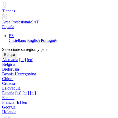
Tiendas
Área Profesional/SAT
España
ES
Castellano
English
Português
Seleccione su región y país
Europa
Alemania
[de]
[en]
Belgica
Bielorusia
Bosnia Herzegovina
Chipre
Croacia
Eslovaquia
España
[es]
[en]
[pt]
Estonia
Francia
[fr]
[en]
Georgia
Holanda
Italia