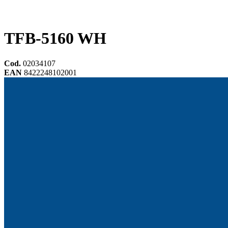
TFB-5160 WH
Cod.
02034107
EAN
8422248102001