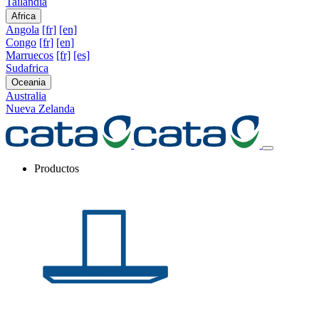
Tailandia
Africa
Angola
[fr]
[en]
Congo
[fr]
[en]
Marruecos
[fr]
[es]
Sudafrica
Oceania
Australia
Nueva Zelanda
Productos