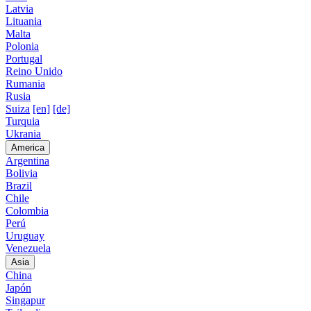
Latvia
Lituania
Malta
Polonia
Portugal
Reino Unido
Rumania
Rusia
Suiza
[en]
[de]
Turquia
Ukrania
America
Argentina
Bolivia
Brazil
Chile
Colombia
Perú
Uruguay
Venezuela
Asia
China
Japón
Singapur