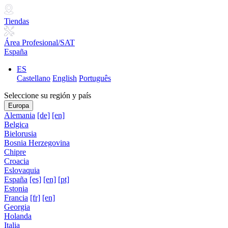
Tiendas
Área Profesional/SAT
España
ES
Castellano
English
Português
Seleccione su región y país
Europa
Alemania
[de]
[en]
Belgica
Bielorusia
Bosnia Herzegovina
Chipre
Croacia
Eslovaquia
España
[es]
[en]
[pt]
Estonia
Francia
[fr]
[en]
Georgia
Holanda
Italia