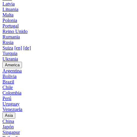
Latvia
Lituania
Malta
Polonia
Portugal
Reino Unido
Rumania
Rusia
Suiza
[en]
[de]
Turquia
Ukrania
America
Argentina
Bolivia
Brazil
Chile
Colombia
Perú
Uruguay
Venezuela
Asia
China
Japón
Singapur