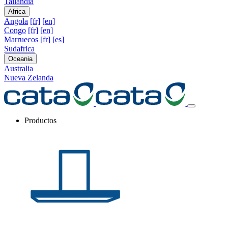
Tailandia
Africa
Angola
[fr]
[en]
Congo
[fr]
[en]
Marruecos
[fr]
[es]
Sudafrica
Oceania
Australia
Nueva Zelanda
Productos