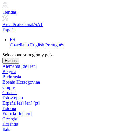
Tiendas
Área Profesional/SAT
España
ES
Castellano
English
Português
Seleccione su región y país
Europa
Alemania
[de]
[en]
Belgica
Bielorusia
Bosnia Herzegovina
Chipre
Croacia
Eslovaquia
España
[es]
[en]
[pt]
Estonia
Francia
[fr]
[en]
Georgia
Holanda
Italia