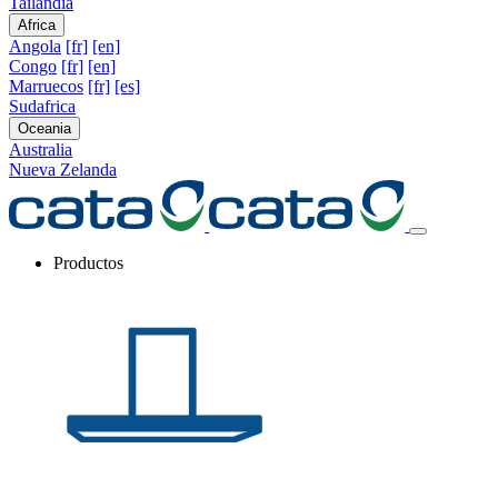
Tailandia
Africa
Angola
[fr]
[en]
Congo
[fr]
[en]
Marruecos
[fr]
[es]
Sudafrica
Oceania
Australia
Nueva Zelanda
Productos