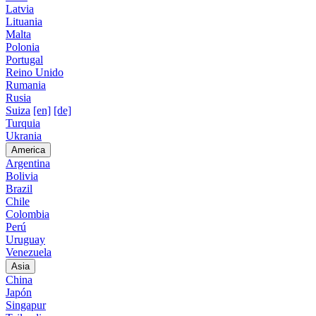
Latvia
Lituania
Malta
Polonia
Portugal
Reino Unido
Rumania
Rusia
Suiza
[en]
[de]
Turquia
Ukrania
America
Argentina
Bolivia
Brazil
Chile
Colombia
Perú
Uruguay
Venezuela
Asia
China
Japón
Singapur