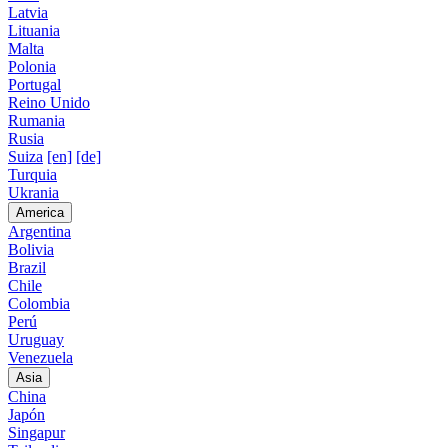
Latvia
Lituania
Malta
Polonia
Portugal
Reino Unido
Rumania
Rusia
Suiza
[en]
[de]
Turquia
Ukrania
America
Argentina
Bolivia
Brazil
Chile
Colombia
Perú
Uruguay
Venezuela
Asia
China
Japón
Singapur