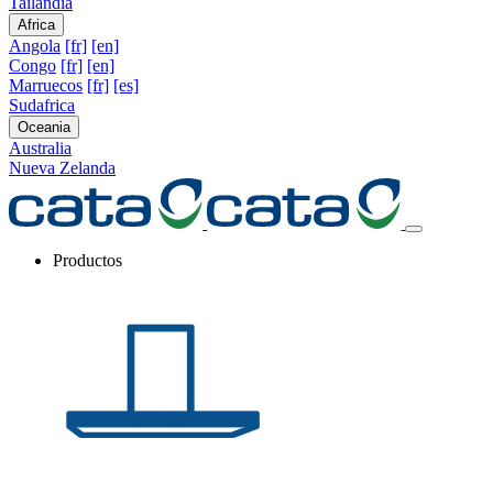
Tailandia
Africa
Angola
[fr]
[en]
Congo
[fr]
[en]
Marruecos
[fr]
[es]
Sudafrica
Oceania
Australia
Nueva Zelanda
Productos