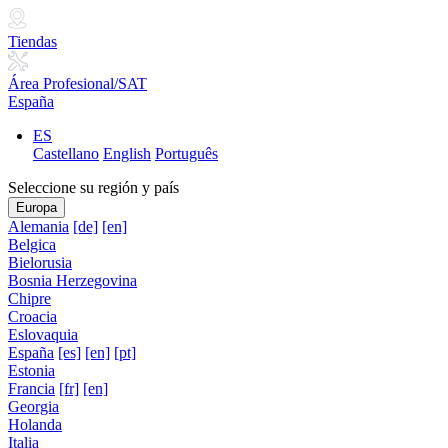
Tiendas
Área Profesional/SAT
España
ES
Castellano
English
Português
Seleccione su región y país
Europa
Alemania
[de]
[en]
Belgica
Bielorusia
Bosnia Herzegovina
Chipre
Croacia
Eslovaquia
España
[es]
[en]
[pt]
Estonia
Francia
[fr]
[en]
Georgia
Holanda
Italia