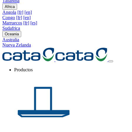
Tailandia
Africa
Angola
[fr]
[en]
Congo
[fr]
[en]
Marruecos
[fr]
[es]
Sudafrica
Oceania
Australia
Nueva Zelanda
Productos