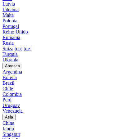
Latvia
Lituania
Malta
Polonia
Portugal
Reino Unido
Rumania
Rusia
Suiza
[en]
[de]
Turquia
Ukrania
America
Argentina
Bolivia
Brazil
Chile
Colombia
Perú
Uruguay
Venezuela
Asia
China
Japón
Singapur