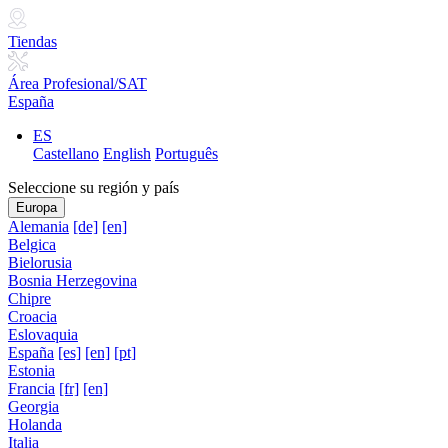
Tiendas
Área Profesional/SAT
España
ES
Castellano
English
Português
Seleccione su región y país
Europa
Alemania
[de]
[en]
Belgica
Bielorusia
Bosnia Herzegovina
Chipre
Croacia
Eslovaquia
España
[es]
[en]
[pt]
Estonia
Francia
[fr]
[en]
Georgia
Holanda
Italia