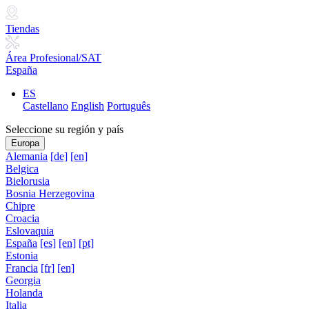
Tiendas
Área Profesional/SAT
España
ES
Castellano
English
Português
Seleccione su región y país
Europa
Alemania
[de]
[en]
Belgica
Bielorusia
Bosnia Herzegovina
Chipre
Croacia
Eslovaquia
España
[es]
[en]
[pt]
Estonia
Francia
[fr]
[en]
Georgia
Holanda
Italia