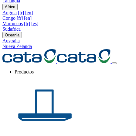
Tailandia
Africa
Angola
[fr]
[en]
Congo
[fr]
[en]
Marruecos
[fr]
[es]
Sudafrica
Oceania
Australia
Nueva Zelanda
Productos