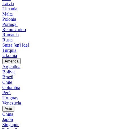
Latvia
Lituania
Malta
Polonia
Portugal
Reino Unido
Rumania
Rusia
Suiza
[en]
[de]
Turquia
Ukrania
America
Argentina
Bolivia
Brazil
Chile
Colombia
Perú
Uruguay
Venezuela
Asia
China
Japón
Singapur