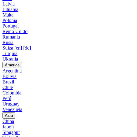
Latvia
Lituania
Malta
Polonia
Portugal
Reino Unido
Rumania
Rusia
Suiza
[en]
[de]
Turquia
Ukrania
America
Argentina
Bolivia
Brazil
Chile
Colombia
Perú
Uruguay
Venezuela
Asia
China
Japón
Singapur