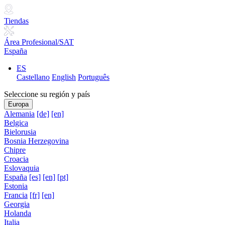
Tiendas
Área Profesional/SAT
España
ES
Castellano
English
Português
Seleccione su región y país
Europa
Alemania
[de]
[en]
Belgica
Bielorusia
Bosnia Herzegovina
Chipre
Croacia
Eslovaquia
España
[es]
[en]
[pt]
Estonia
Francia
[fr]
[en]
Georgia
Holanda
Italia