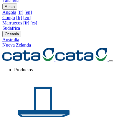
Tailandia
Africa
Angola
[fr]
[en]
Congo
[fr]
[en]
Marruecos
[fr]
[es]
Sudafrica
Oceania
Australia
Nueva Zelanda
Productos