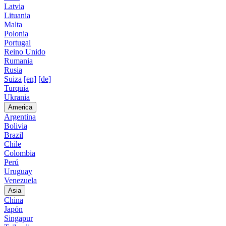
Latvia
Lituania
Malta
Polonia
Portugal
Reino Unido
Rumania
Rusia
Suiza
[en]
[de]
Turquia
Ukrania
America
Argentina
Bolivia
Brazil
Chile
Colombia
Perú
Uruguay
Venezuela
Asia
China
Japón
Singapur