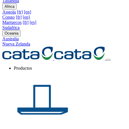
Tailandia
Africa
Angola
[fr]
[en]
Congo
[fr]
[en]
Marruecos
[fr]
[es]
Sudafrica
Oceania
Australia
Nueva Zelanda
Productos