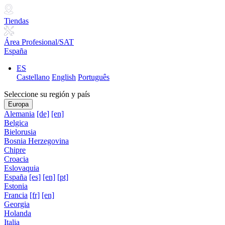
Tiendas
Área Profesional/SAT
España
ES
Castellano
English
Português
Seleccione su región y país
Europa
Alemania
[de]
[en]
Belgica
Bielorusia
Bosnia Herzegovina
Chipre
Croacia
Eslovaquia
España
[es]
[en]
[pt]
Estonia
Francia
[fr]
[en]
Georgia
Holanda
Italia