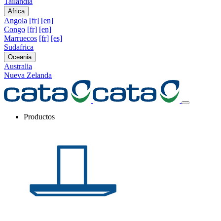
Tailandia
Africa
Angola
[fr]
[en]
Congo
[fr]
[en]
Marruecos
[fr]
[es]
Sudafrica
Oceania
Australia
Nueva Zelanda
Productos