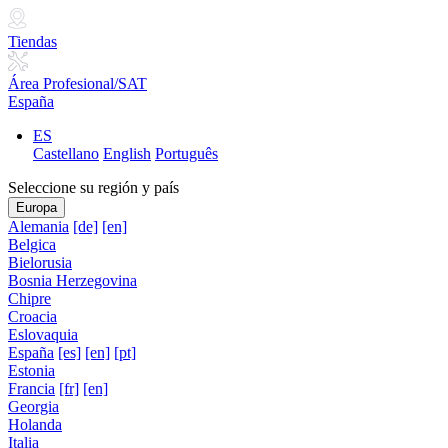
Tiendas
Área Profesional/SAT
España
ES
Castellano
English
Português
Seleccione su región y país
Europa
Alemania
[de]
[en]
Belgica
Bielorusia
Bosnia Herzegovina
Chipre
Croacia
Eslovaquia
España
[es]
[en]
[pt]
Estonia
Francia
[fr]
[en]
Georgia
Holanda
Italia