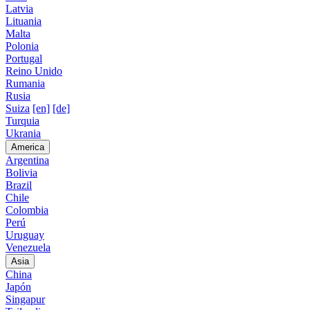
Latvia
Lituania
Malta
Polonia
Portugal
Reino Unido
Rumania
Rusia
Suiza
[en]
[de]
Turquia
Ukrania
America
Argentina
Bolivia
Brazil
Chile
Colombia
Perú
Uruguay
Venezuela
Asia
China
Japón
Singapur