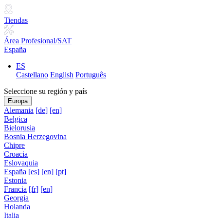
Tiendas
Área Profesional/SAT
España
ES
Castellano
English
Português
Seleccione su región y país
Europa
Alemania
[de]
[en]
Belgica
Bielorusia
Bosnia Herzegovina
Chipre
Croacia
Eslovaquia
España
[es]
[en]
[pt]
Estonia
Francia
[fr]
[en]
Georgia
Holanda
Italia