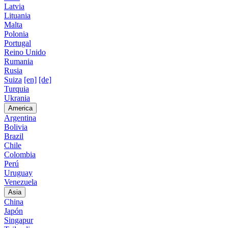
Latvia
Lituania
Malta
Polonia
Portugal
Reino Unido
Rumania
Rusia
Suiza
[en]
[de]
Turquia
Ukrania
America
Argentina
Bolivia
Brazil
Chile
Colombia
Perú
Uruguay
Venezuela
Asia
China
Japón
Singapur