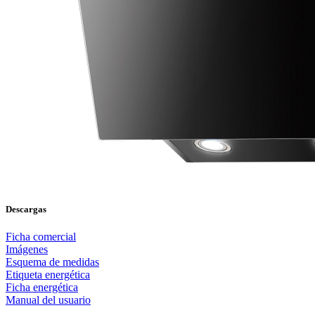
Descargas
Ficha comercial
Imágenes
Esquema de medidas
Etiqueta energética
Ficha energética
Manual del usuario