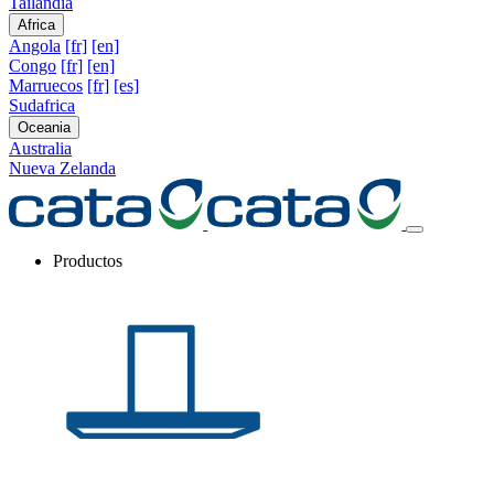
Tailandia
Africa
Angola
[fr]
[en]
Congo
[fr]
[en]
Marruecos
[fr]
[es]
Sudafrica
Oceania
Australia
Nueva Zelanda
Productos