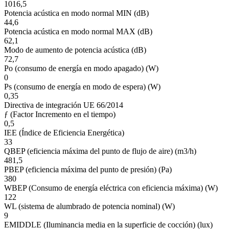
1016,5
Potencia acústica en modo normal MIN (dB)
44,6
Potencia acústica en modo normal MAX (dB)
62,1
Modo de aumento de potencia acústica (dB)
72,7
Po (consumo de energía en modo apagado) (W)
0
Ps (consumo de energía en modo de espera) (W)
0,35
Directiva de integración UE 66/2014
ƒ (Factor Incremento en el tiempo)
0,5
IEE (Índice de Eficiencia Energética)
33
QBEP (eficiencia máxima del punto de flujo de aire) (m3/h)
481,5
PBEP (eficiencia máxima del punto de presión) (Pa)
380
WBEP (Consumo de energía eléctrica con eficiencia máxima) (W)
122
WL (sistema de alumbrado de potencia nominal) (W)
9
EMIDDLE (Iluminancia media en la superficie de cocción) (lux)