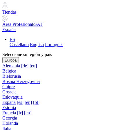
Tiendas
Área Profesional/SAT
España
ES
Castellano
English
Português
Seleccione su región y país
Europa
Alemania
[de]
[en]
Belgica
Bielorusia
Bosnia Herzegovina
Chipre
Croacia
Eslovaquia
España
[es]
[en]
[pt]
Estonia
Francia
[fr]
[en]
Georgia
Holanda
Italia