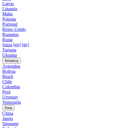
Latvia
Lituania
Malta
Polonia
Portugal
Reino Unido
Rumania
Rusia
Suiza
[en]
[de]
Turquia
Ukrania
America
Argentina
Bolivia
Brazil
Chile
Colombia
Perú
Uruguay
Venezuela
Asia
China
Japón
Singapur