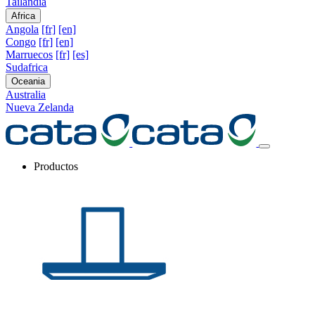
Tailandia
Africa
Angola
[fr]
[en]
Congo
[fr]
[en]
Marruecos
[fr]
[es]
Sudafrica
Oceania
Australia
Nueva Zelanda
Productos