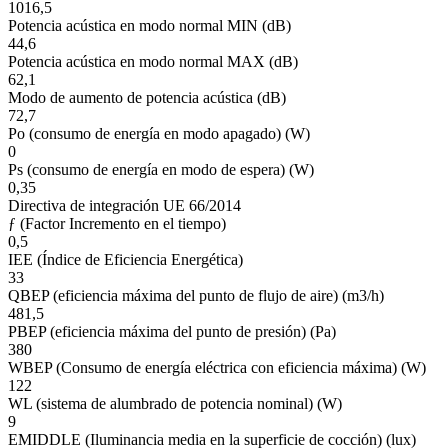
1016,5
Potencia acústica en modo normal MIN (dB)
44,6
Potencia acústica en modo normal MAX (dB)
62,1
Modo de aumento de potencia acústica (dB)
72,7
Po (consumo de energía en modo apagado) (W)
0
Ps (consumo de energía en modo de espera) (W)
0,35
Directiva de integración UE 66/2014
ƒ (Factor Incremento en el tiempo)
0,5
IEE (Índice de Eficiencia Energética)
33
QBEP (eficiencia máxima del punto de flujo de aire) (m3/h)
481,5
PBEP (eficiencia máxima del punto de presión) (Pa)
380
WBEP (Consumo de energía eléctrica con eficiencia máxima) (W)
122
WL (sistema de alumbrado de potencia nominal) (W)
9
EMIDDLE (Iluminancia media en la superficie de cocción) (lux)