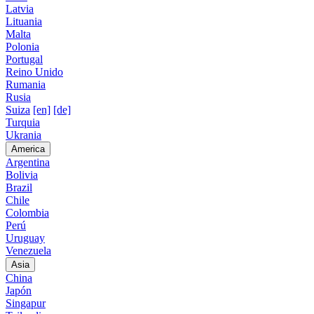
Latvia
Lituania
Malta
Polonia
Portugal
Reino Unido
Rumania
Rusia
Suiza
[en]
[de]
Turquia
Ukrania
America
Argentina
Bolivia
Brazil
Chile
Colombia
Perú
Uruguay
Venezuela
Asia
China
Japón
Singapur