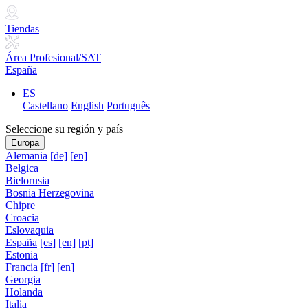
Tiendas
Área Profesional/SAT
España
ES
Castellano
English
Português
Seleccione su región y país
Europa
Alemania
[de]
[en]
Belgica
Bielorusia
Bosnia Herzegovina
Chipre
Croacia
Eslovaquia
España
[es]
[en]
[pt]
Estonia
Francia
[fr]
[en]
Georgia
Holanda
Italia