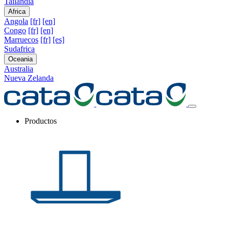
Tailandia
Africa
Angola
[fr]
[en]
Congo
[fr]
[en]
Marruecos
[fr]
[es]
Sudafrica
Oceania
Australia
Nueva Zelanda
Productos