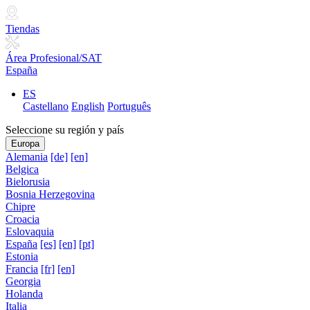
Tiendas
Área Profesional/SAT
España
ES
Castellano
English
Português
Seleccione su región y país
Europa
Alemania
[de]
[en]
Belgica
Bielorusia
Bosnia Herzegovina
Chipre
Croacia
Eslovaquia
España
[es]
[en]
[pt]
Estonia
Francia
[fr]
[en]
Georgia
Holanda
Italia