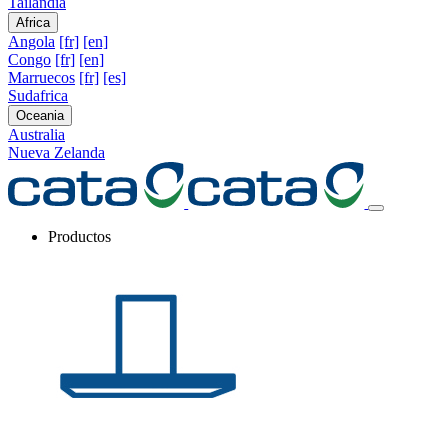
Tailandia
Africa
Angola
[fr]
[en]
Congo
[fr]
[en]
Marruecos
[fr]
[es]
Sudafrica
Oceania
Australia
Nueva Zelanda
Productos