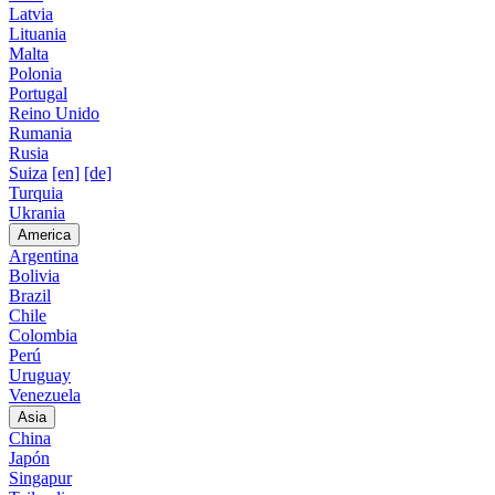
Latvia
Lituania
Malta
Polonia
Portugal
Reino Unido
Rumania
Rusia
Suiza
[en]
[de]
Turquia
Ukrania
America
Argentina
Bolivia
Brazil
Chile
Colombia
Perú
Uruguay
Venezuela
Asia
China
Japón
Singapur