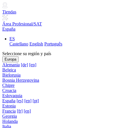
Tiendas
Área Profesional/SAT
España
ES
Castellano
English
Português
Seleccione su región y país
Europa
Alemania
[de]
[en]
Belgica
Bielorusia
Bosnia Herzegovina
Chipre
Croacia
Eslovaquia
España
[es]
[en]
[pt]
Estonia
Francia
[fr]
[en]
Georgia
Holanda
Italia