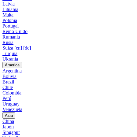
Latvia
Lituania
Malta
Polonia
Portugal
Reino Unido
Rumania
Rusia
Suiza
[en]
[de]
Turquia
Ukrania
America
Argentina
Bolivia
Brazil
Chile
Colombia
Perú
Uruguay
Venezuela
Asia
China
Japón
Singapur