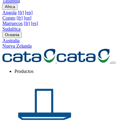
Tailandia
Africa
Angola
[fr]
[en]
Congo
[fr]
[en]
Marruecos
[fr]
[es]
Sudafrica
Oceania
Australia
Nueva Zelanda
Productos