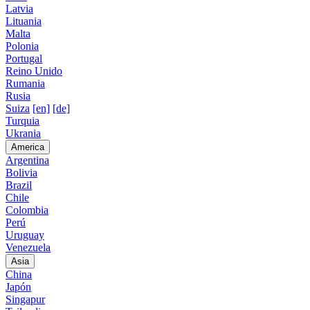
Latvia
Lituania
Malta
Polonia
Portugal
Reino Unido
Rumania
Rusia
Suiza
[en]
[de]
Turquia
Ukrania
America
Argentina
Bolivia
Brazil
Chile
Colombia
Perú
Uruguay
Venezuela
Asia
China
Japón
Singapur