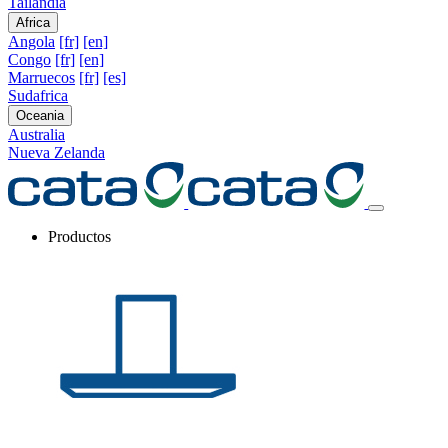
Tailandia
Africa
Angola
[fr]
[en]
Congo
[fr]
[en]
Marruecos
[fr]
[es]
Sudafrica
Oceania
Australia
Nueva Zelanda
Productos