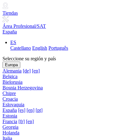
Tiendas
Área Profesional/SAT
España
ES
Castellano
English
Português
Seleccione su región y país
Europa
Alemania
[de]
[en]
Belgica
Bielorusia
Bosnia Herzegovina
Chipre
Croacia
Eslovaquia
España
[es]
[en]
[pt]
Estonia
Francia
[fr]
[en]
Georgia
Holanda
Italia