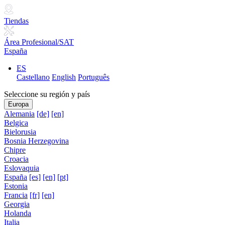
Tiendas
Área Profesional/SAT
España
ES
Castellano
English
Português
Seleccione su región y país
Europa
Alemania
[de]
[en]
Belgica
Bielorusia
Bosnia Herzegovina
Chipre
Croacia
Eslovaquia
España
[es]
[en]
[pt]
Estonia
Francia
[fr]
[en]
Georgia
Holanda
Italia