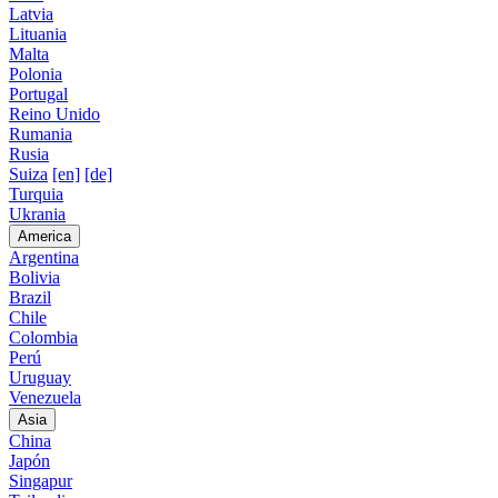
Latvia
Lituania
Malta
Polonia
Portugal
Reino Unido
Rumania
Rusia
Suiza
[en]
[de]
Turquia
Ukrania
America
Argentina
Bolivia
Brazil
Chile
Colombia
Perú
Uruguay
Venezuela
Asia
China
Japón
Singapur