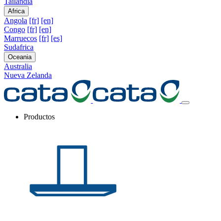
Tailandia
Africa
Angola
[fr]
[en]
Congo
[fr]
[en]
Marruecos
[fr]
[es]
Sudafrica
Oceania
Australia
Nueva Zelanda
Productos