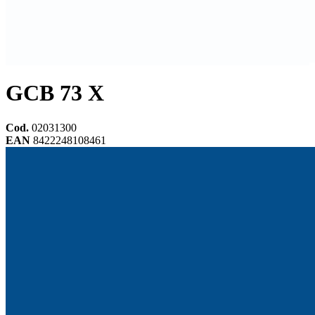
GCB 73 X
Cod.
02031300
EAN
8422248108461