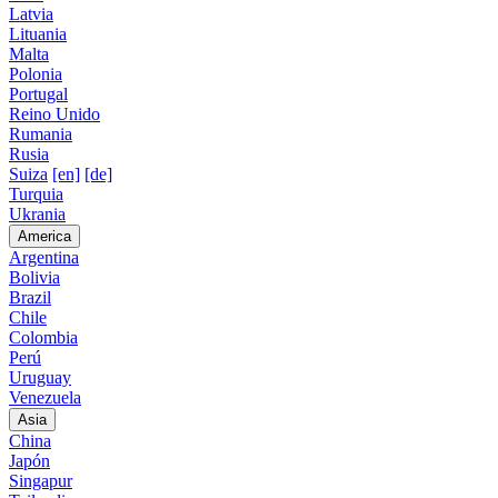
Latvia
Lituania
Malta
Polonia
Portugal
Reino Unido
Rumania
Rusia
Suiza
[en]
[de]
Turquia
Ukrania
America
Argentina
Bolivia
Brazil
Chile
Colombia
Perú
Uruguay
Venezuela
Asia
China
Japón
Singapur