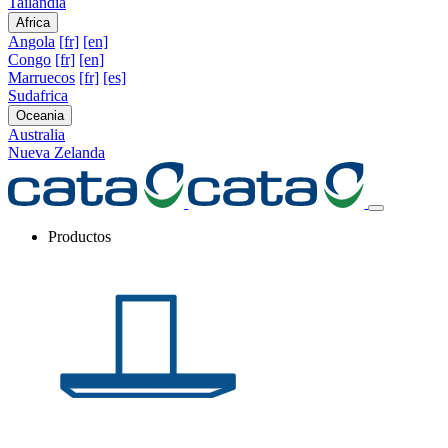
Tailandia
Africa
Angola
[fr]
[en]
Congo
[fr]
[en]
Marruecos
[fr]
[es]
Sudafrica
Oceania
Australia
Nueva Zelanda
Productos