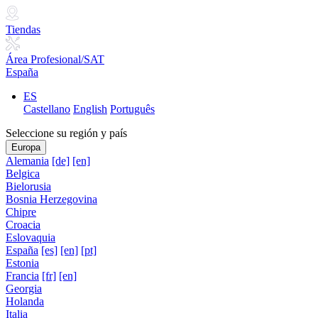
Tiendas
Área Profesional/SAT
España
ES
Castellano
English
Português
Seleccione su región y país
Europa
Alemania
[de]
[en]
Belgica
Bielorusia
Bosnia Herzegovina
Chipre
Croacia
Eslovaquia
España
[es]
[en]
[pt]
Estonia
Francia
[fr]
[en]
Georgia
Holanda
Italia