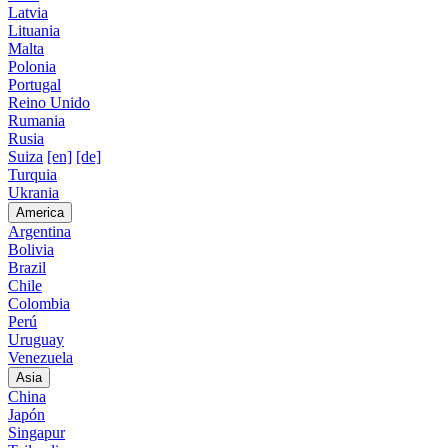
Latvia
Lituania
Malta
Polonia
Portugal
Reino Unido
Rumania
Rusia
Suiza
[en]
[de]
Turquia
Ukrania
America
Argentina
Bolivia
Brazil
Chile
Colombia
Perú
Uruguay
Venezuela
Asia
China
Japón
Singapur