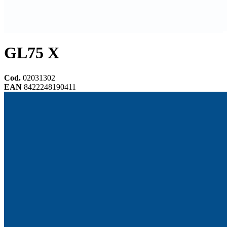
GL75 X
Cod.
02031302
EAN
8422248190411