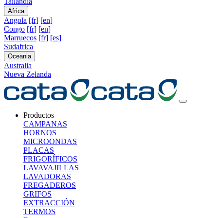
Tailandia
Africa
Angola
[fr]
[en]
Congo
[fr]
[en]
Marruecos
[fr]
[es]
Sudafrica
Oceania
Australia
Nueva Zelanda
Productos
CAMPANAS
HORNOS
MICROONDAS
PLACAS
FRIGORÍFICOS
LAVAVAJILLAS
LAVADORAS
FREGADEROS
GRIFOS
EXTRACCIÓN
TERMOS