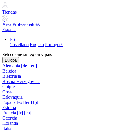
Tiendas
Área Profesional/SAT
España
ES
Castellano
English
Português
Seleccione su región y país
Europa
Alemania
[de]
[en]
Belgica
Bielorusia
Bosnia Herzegovina
Chipre
Croacia
Eslovaquia
España
[es]
[en]
[pt]
Estonia
Francia
[fr]
[en]
Georgia
Holanda
Italia