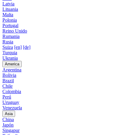
Latvia
Lituania
Malta
Polonia
Portugal
Reino Unido
Rumania
Rusia
Suiza
[en]
[de]
Turquia
Ukrania
America
Argentina
Bolivia
Brazil
Chile
Colombia
Perú
Uruguay
Venezuela
Asia
China
Japón
Singapur