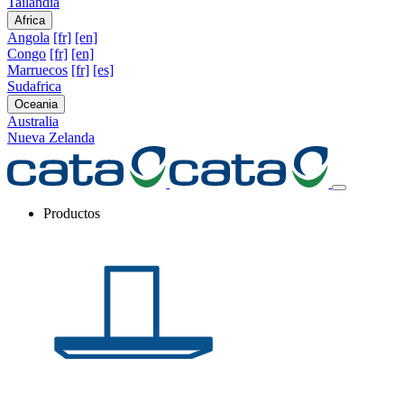
Tailandia
Africa
Angola
[fr]
[en]
Congo
[fr]
[en]
Marruecos
[fr]
[es]
Sudafrica
Oceania
Australia
Nueva Zelanda
Productos