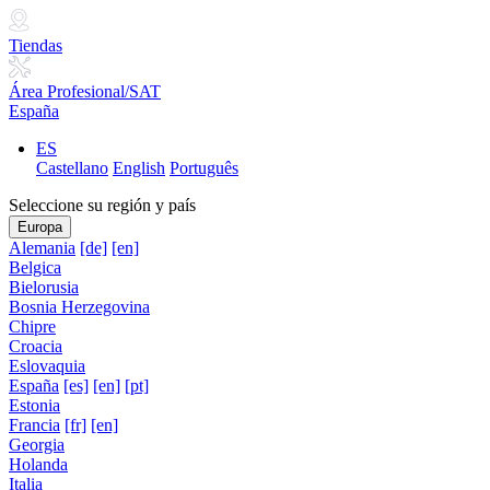
Tiendas
Área Profesional/SAT
España
ES
Castellano
English
Português
Seleccione su región y país
Europa
Alemania
[de]
[en]
Belgica
Bielorusia
Bosnia Herzegovina
Chipre
Croacia
Eslovaquia
España
[es]
[en]
[pt]
Estonia
Francia
[fr]
[en]
Georgia
Holanda
Italia