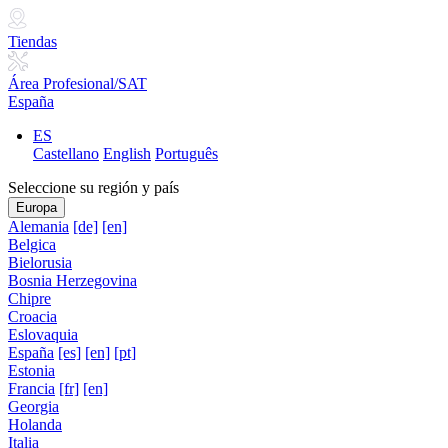
Tiendas
Área Profesional/SAT
España
ES
Castellano
English
Português
Seleccione su región y país
Europa
Alemania
[de]
[en]
Belgica
Bielorusia
Bosnia Herzegovina
Chipre
Croacia
Eslovaquia
España
[es]
[en]
[pt]
Estonia
Francia
[fr]
[en]
Georgia
Holanda
Italia