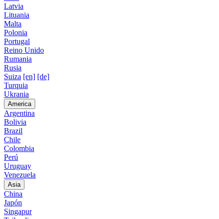
Latvia
Lituania
Malta
Polonia
Portugal
Reino Unido
Rumania
Rusia
Suiza
[en]
[de]
Turquia
Ukrania
America
Argentina
Bolivia
Brazil
Chile
Colombia
Perú
Uruguay
Venezuela
Asia
China
Japón
Singapur