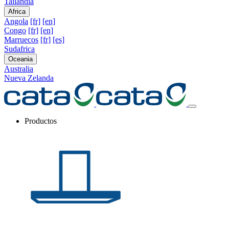
Tailandia
Africa
Angola
[fr]
[en]
Congo
[fr]
[en]
Marruecos
[fr]
[es]
Sudafrica
Oceania
Australia
Nueva Zelanda
Productos