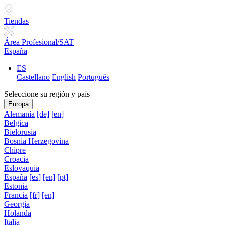
Tiendas
Área Profesional/SAT
España
ES
Castellano
English
Português
Seleccione su región y país
Europa
Alemania
[de]
[en]
Belgica
Bielorusia
Bosnia Herzegovina
Chipre
Croacia
Eslovaquia
España
[es]
[en]
[pt]
Estonia
Francia
[fr]
[en]
Georgia
Holanda
Italia