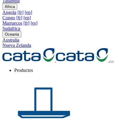
Tailandia
Africa
Angola
[fr]
[en]
Congo
[fr]
[en]
Marruecos
[fr]
[es]
Sudafrica
Oceania
Australia
Nueva Zelanda
Productos