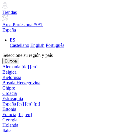
Tiendas
Área Profesional/SAT
España
ES
Castellano
English
Português
Seleccione su región y país
Europa
Alemania
[de]
[en]
Belgica
Bielorusia
Bosnia Herzegovina
Chipre
Croacia
Eslovaquia
España
[es]
[en]
[pt]
Estonia
Francia
[fr]
[en]
Georgia
Holanda
Italia