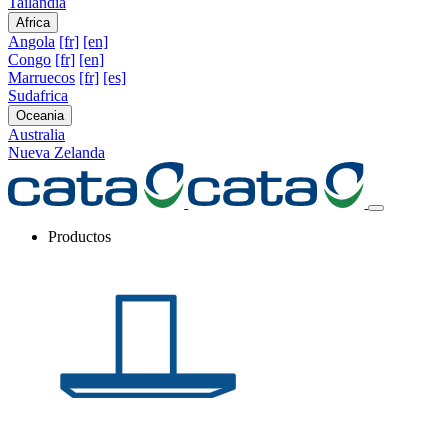
Tailandia
Africa
Angola
[fr]
[en]
Congo
[fr]
[en]
Marruecos
[fr]
[es]
Sudafrica
Oceania
Australia
Nueva Zelanda
Productos