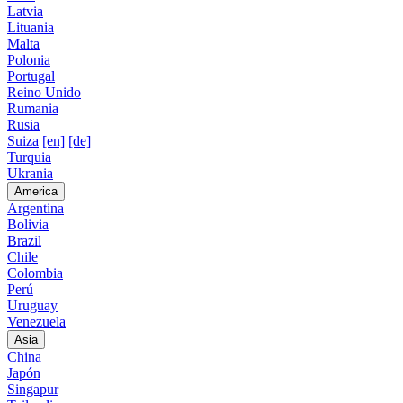
Latvia
Lituania
Malta
Polonia
Portugal
Reino Unido
Rumania
Rusia
Suiza
[en]
[de]
Turquia
Ukrania
America
Argentina
Bolivia
Brazil
Chile
Colombia
Perú
Uruguay
Venezuela
Asia
China
Japón
Singapur