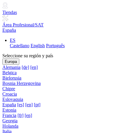
Tiendas
Área Profesional/SAT
España
ES
Castellano
English
Português
Seleccione su región y país
Europa
Alemania
[de]
[en]
Belgica
Bielorusia
Bosnia Herzegovina
Chipre
Croacia
Eslovaquia
España
[es]
[en]
[pt]
Estonia
Francia
[fr]
[en]
Georgia
Holanda
Italia