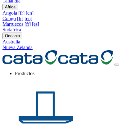
Tailandia
Africa
Angola
[fr]
[en]
Congo
[fr]
[en]
Marruecos
[fr]
[es]
Sudafrica
Oceania
Australia
Nueva Zelanda
Productos