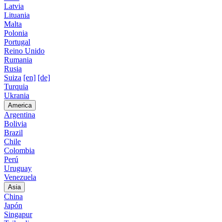
Latvia
Lituania
Malta
Polonia
Portugal
Reino Unido
Rumania
Rusia
Suiza
[en]
[de]
Turquia
Ukrania
America
Argentina
Bolivia
Brazil
Chile
Colombia
Perú
Uruguay
Venezuela
Asia
China
Japón
Singapur