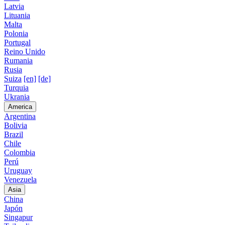
Latvia
Lituania
Malta
Polonia
Portugal
Reino Unido
Rumania
Rusia
Suiza
[en]
[de]
Turquia
Ukrania
America
Argentina
Bolivia
Brazil
Chile
Colombia
Perú
Uruguay
Venezuela
Asia
China
Japón
Singapur