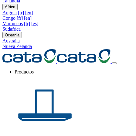
Tailandia
Africa
Angola
[fr]
[en]
Congo
[fr]
[en]
Marruecos
[fr]
[es]
Sudafrica
Oceania
Australia
Nueva Zelanda
Productos