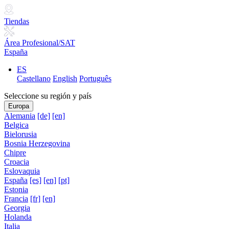
Tiendas
Área Profesional/SAT
España
ES
Castellano
English
Português
Seleccione su región y país
Europa
Alemania
[de]
[en]
Belgica
Bielorusia
Bosnia Herzegovina
Chipre
Croacia
Eslovaquia
España
[es]
[en]
[pt]
Estonia
Francia
[fr]
[en]
Georgia
Holanda
Italia