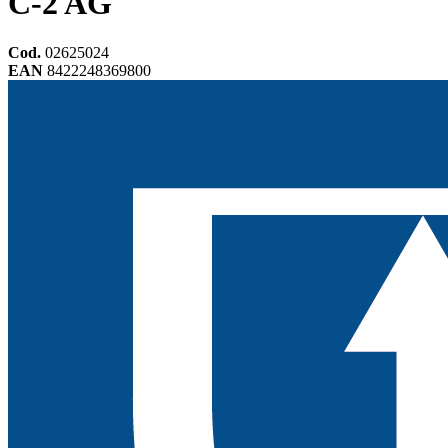
C-2 AG
Cod.
02625024
EAN
8422248369800