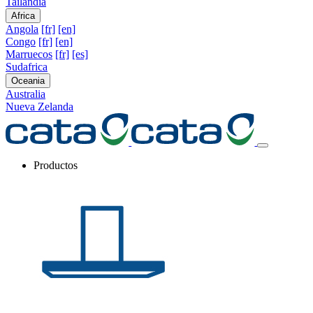
Tailandia
Africa
Angola
[fr]
[en]
Congo
[fr]
[en]
Marruecos
[fr]
[es]
Sudafrica
Oceania
Australia
Nueva Zelanda
Productos