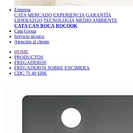
Empresa
CATA
MERCADO
EXPERIENCIA
GARANTÍA
LIDERAZGO
TECNOLOGÍA
MEDIO AMBIENTE
CATA CAN ROCA
ROCOOK
Cata Group
Servicio técnico
Atención al cliente
HOME
PRODUCTOS
FREGADEROS
FREGADEROS SOBRE ENCIMERA
CDC 75 40 SBK