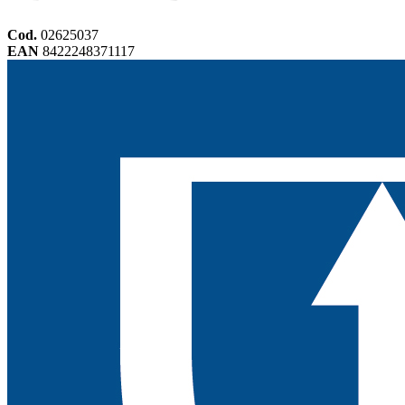
Cod.
02625037
EAN
8422248371117