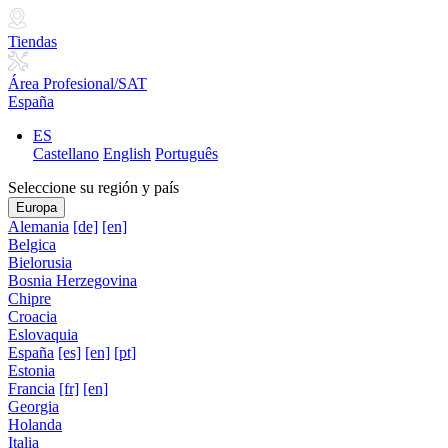
Tiendas
Área Profesional/SAT
España
ES
Castellano
English
Português
Seleccione su región y país
Europa
Alemania
[de]
[en]
Belgica
Bielorusia
Bosnia Herzegovina
Chipre
Croacia
Eslovaquia
España
[es]
[en]
[pt]
Estonia
Francia
[fr]
[en]
Georgia
Holanda
Italia