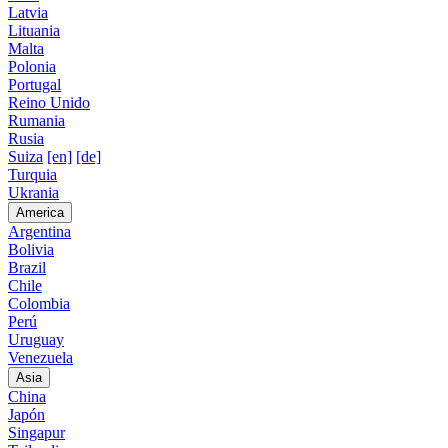
Latvia
Lituania
Malta
Polonia
Portugal
Reino Unido
Rumania
Rusia
Suiza
[en]
[de]
Turquia
Ukrania
America
Argentina
Bolivia
Brazil
Chile
Colombia
Perú
Uruguay
Venezuela
Asia
China
Japón
Singapur