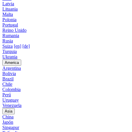
Latvia
Lituania
Malta
Polonia
Portugal
Reino Unido
Rumania
Rusia
Suiza
[en]
[de]
Turquia
Ukrania
America
Argentina
Bolivia
Brazil
Chile
Colombia
Perú
Uruguay
Venezuela
Asia
China
Japón
Singapur