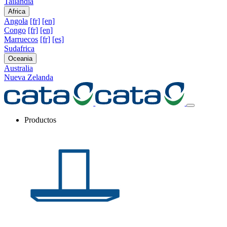
Tailandia
Africa
Angola
[fr]
[en]
Congo
[fr]
[en]
Marruecos
[fr]
[es]
Sudafrica
Oceania
Australia
Nueva Zelanda
Productos