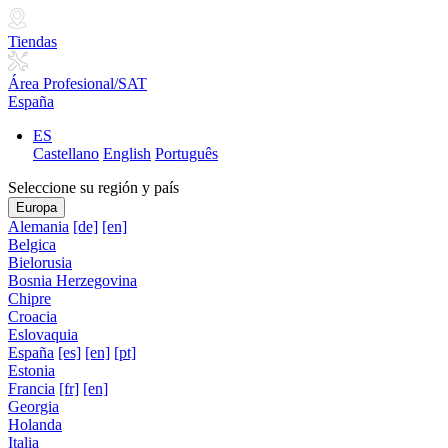
Tiendas
Área Profesional/SAT
España
ES
Castellano
English
Português
Seleccione su región y país
Europa
Alemania
[de]
[en]
Belgica
Bielorusia
Bosnia Herzegovina
Chipre
Croacia
Eslovaquia
España
[es]
[en]
[pt]
Estonia
Francia
[fr]
[en]
Georgia
Holanda
Italia