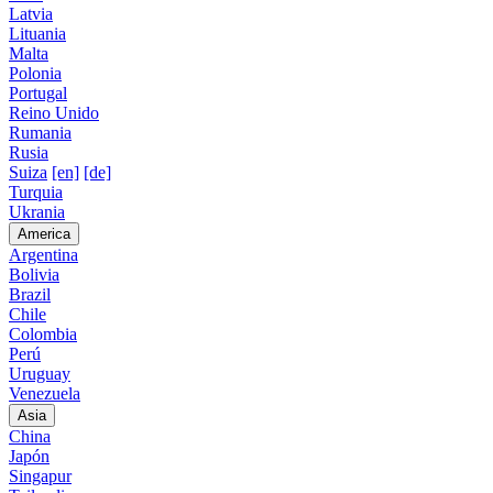
Latvia
Lituania
Malta
Polonia
Portugal
Reino Unido
Rumania
Rusia
Suiza
[en]
[de]
Turquia
Ukrania
America
Argentina
Bolivia
Brazil
Chile
Colombia
Perú
Uruguay
Venezuela
Asia
China
Japón
Singapur