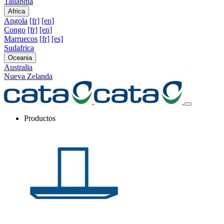
Tailandia
Africa
Angola
[fr]
[en]
Congo
[fr]
[en]
Marruecos
[fr]
[es]
Sudafrica
Oceania
Australia
Nueva Zelanda
Productos