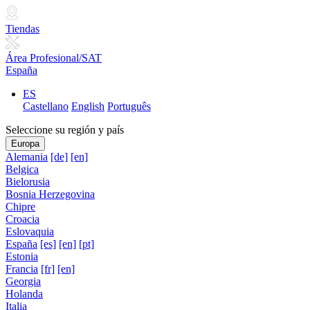
Tiendas
Área Profesional/SAT
España
ES
Castellano
English
Português
Seleccione su región y país
Europa
Alemania
[de]
[en]
Belgica
Bielorusia
Bosnia Herzegovina
Chipre
Croacia
Eslovaquia
España
[es]
[en]
[pt]
Estonia
Francia
[fr]
[en]
Georgia
Holanda
Italia