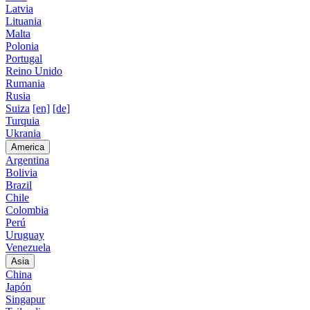
Latvia
Lituania
Malta
Polonia
Portugal
Reino Unido
Rumania
Rusia
Suiza
[en]
[de]
Turquia
Ukrania
America
Argentina
Bolivia
Brazil
Chile
Colombia
Perú
Uruguay
Venezuela
Asia
China
Japón
Singapur