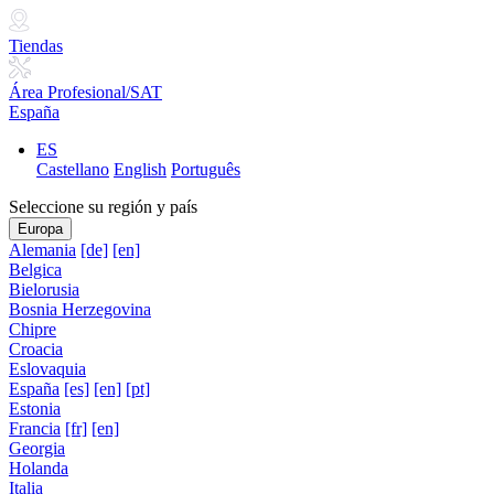
Tiendas
Área Profesional/SAT
España
ES
Castellano
English
Português
Seleccione su región y país
Europa
Alemania
[de]
[en]
Belgica
Bielorusia
Bosnia Herzegovina
Chipre
Croacia
Eslovaquia
España
[es]
[en]
[pt]
Estonia
Francia
[fr]
[en]
Georgia
Holanda
Italia