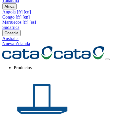
Tailandia
Africa
Angola
[fr]
[en]
Congo
[fr]
[en]
Marruecos
[fr]
[es]
Sudafrica
Oceania
Australia
Nueva Zelanda
Productos