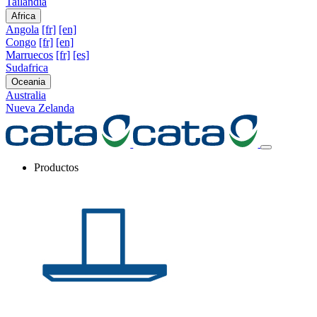
Tailandia
Africa
Angola
[fr]
[en]
Congo
[fr]
[en]
Marruecos
[fr]
[es]
Sudafrica
Oceania
Australia
Nueva Zelanda
Productos