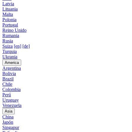
Latvia
Lituania
Malta
Polonia
Portugal
Reino Unido
Rumania
Rusia
Suiza
[en]
[de]
Turquia
Ukrania
America
Argentina
Bolivia
Brazil
Chile
Colombia
Perú
Uruguay
Venezuela
Asia
China
Japón
Singapur