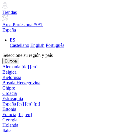
Tiendas
Área Profesional/SAT
España
ES
Castellano
English
Português
Seleccione su región y país
Europa
Alemania
[de]
[en]
Belgica
Bielorusia
Bosnia Herzegovina
Chipre
Croacia
Eslovaquia
España
[es]
[en]
[pt]
Estonia
Francia
[fr]
[en]
Georgia
Holanda
Italia