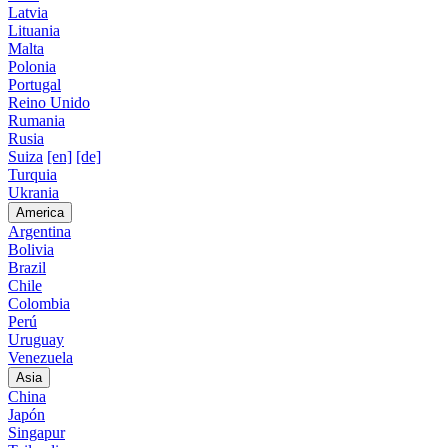
Latvia
Lituania
Malta
Polonia
Portugal
Reino Unido
Rumania
Rusia
Suiza
[en]
[de]
Turquia
Ukrania
America
Argentina
Bolivia
Brazil
Chile
Colombia
Perú
Uruguay
Venezuela
Asia
China
Japón
Singapur