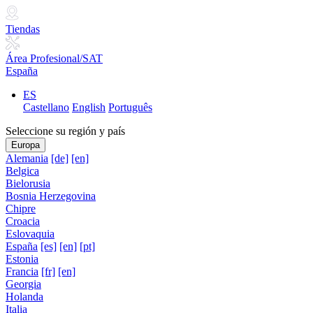
Tiendas
Área Profesional/SAT
España
ES
Castellano
English
Português
Seleccione su región y país
Europa
Alemania
[de]
[en]
Belgica
Bielorusia
Bosnia Herzegovina
Chipre
Croacia
Eslovaquia
España
[es]
[en]
[pt]
Estonia
Francia
[fr]
[en]
Georgia
Holanda
Italia