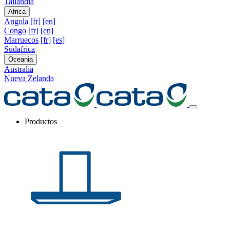
Tailandia
Africa
Angola
[fr]
[en]
Congo
[fr]
[en]
Marruecos
[fr]
[es]
Sudafrica
Oceania
Australia
Nueva Zelanda
Productos