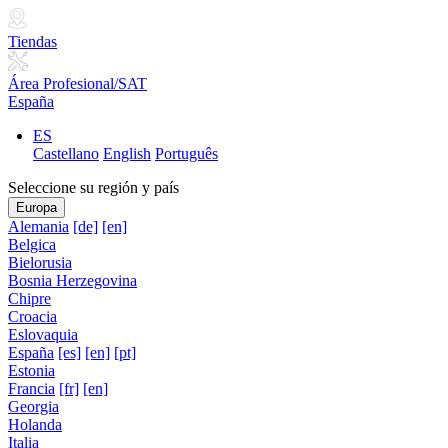
Tiendas
Área Profesional/SAT
España
ES
Castellano
English
Português
Seleccione su región y país
Europa
Alemania
[de]
[en]
Belgica
Bielorusia
Bosnia Herzegovina
Chipre
Croacia
Eslovaquia
España
[es]
[en]
[pt]
Estonia
Francia
[fr]
[en]
Georgia
Holanda
Italia