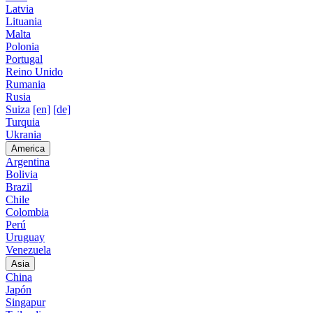
Latvia
Lituania
Malta
Polonia
Portugal
Reino Unido
Rumania
Rusia
Suiza
[en]
[de]
Turquia
Ukrania
America
Argentina
Bolivia
Brazil
Chile
Colombia
Perú
Uruguay
Venezuela
Asia
China
Japón
Singapur