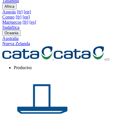
Tailandia
Africa
Angola
[fr]
[en]
Congo
[fr]
[en]
Marruecos
[fr]
[es]
Sudafrica
Oceania
Australia
Nueva Zelanda
Productos