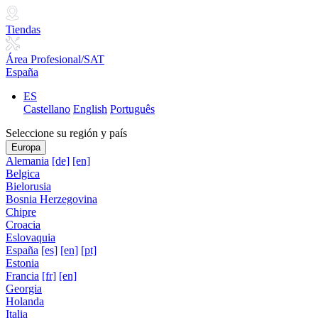
Tiendas
Área Profesional/SAT
España
ES
Castellano
English
Português
Seleccione su región y país
Europa
Alemania
[de]
[en]
Belgica
Bielorusia
Bosnia Herzegovina
Chipre
Croacia
Eslovaquia
España
[es]
[en]
[pt]
Estonia
Francia
[fr]
[en]
Georgia
Holanda
Italia