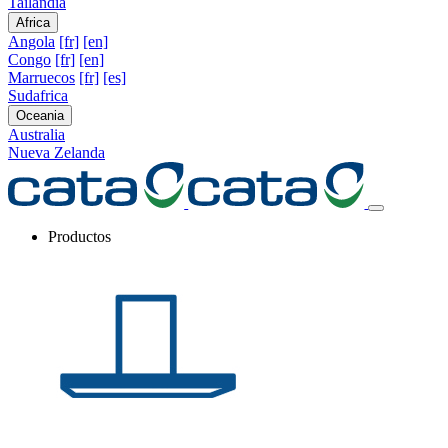
Tailandia
Africa
Angola
[fr]
[en]
Congo
[fr]
[en]
Marruecos
[fr]
[es]
Sudafrica
Oceania
Australia
Nueva Zelanda
Productos