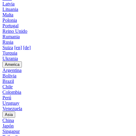
Latvia
Lituania
Malta
Polonia
Portugal
Reino Unido
Rumania
Rusia
Suiza
[en]
[de]
Turquia
Ukrania
America
Argentina
Bolivia
Brazil
Chile
Colombia
Perú
Uruguay
Venezuela
Asia
China
Japón
Singapur