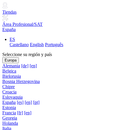
Tiendas
Área Profesional/SAT
España
ES
Castellano
English
Português
Seleccione su región y país
Europa
Alemania
[de]
[en]
Belgica
Bielorusia
Bosnia Herzegovina
Chipre
Croacia
Eslovaquia
España
[es]
[en]
[pt]
Estonia
Francia
[fr]
[en]
Georgia
Holanda
Italia