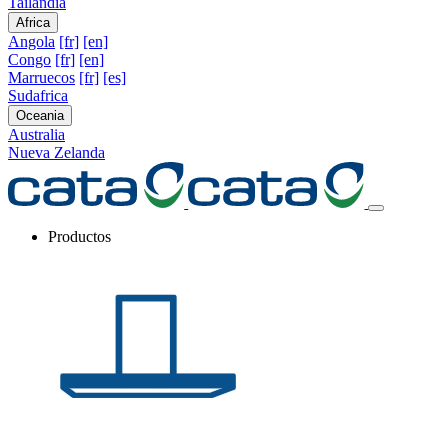
Tailandia
Africa
Angola
[fr]
[en]
Congo
[fr]
[en]
Marruecos
[fr]
[es]
Sudafrica
Oceania
Australia
Nueva Zelanda
Productos