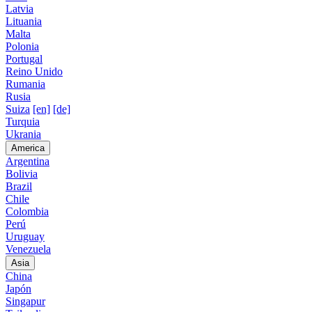
Latvia
Lituania
Malta
Polonia
Portugal
Reino Unido
Rumania
Rusia
Suiza
[en]
[de]
Turquia
Ukrania
America
Argentina
Bolivia
Brazil
Chile
Colombia
Perú
Uruguay
Venezuela
Asia
China
Japón
Singapur