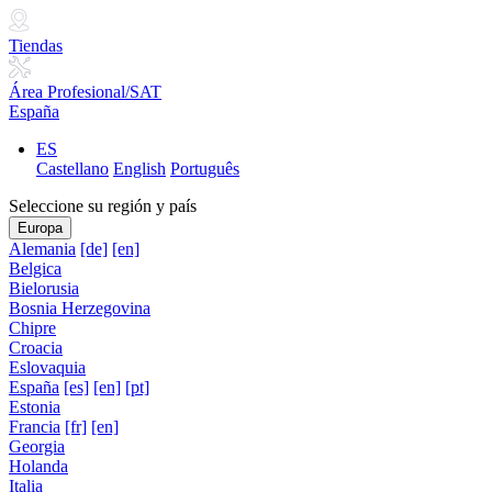
Tiendas
Área Profesional/SAT
España
ES
Castellano
English
Português
Seleccione su región y país
Europa
Alemania
[de]
[en]
Belgica
Bielorusia
Bosnia Herzegovina
Chipre
Croacia
Eslovaquia
España
[es]
[en]
[pt]
Estonia
Francia
[fr]
[en]
Georgia
Holanda
Italia