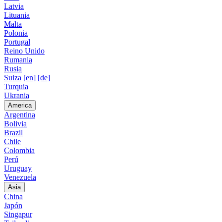
Latvia
Lituania
Malta
Polonia
Portugal
Reino Unido
Rumania
Rusia
Suiza
[en]
[de]
Turquia
Ukrania
America
Argentina
Bolivia
Brazil
Chile
Colombia
Perú
Uruguay
Venezuela
Asia
China
Japón
Singapur