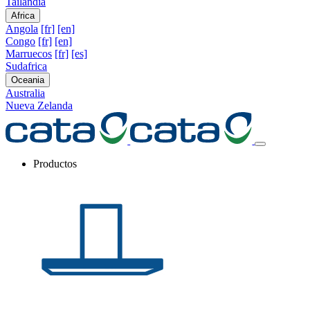
Tailandia
Africa
Angola
[fr]
[en]
Congo
[fr]
[en]
Marruecos
[fr]
[es]
Sudafrica
Oceania
Australia
Nueva Zelanda
Productos