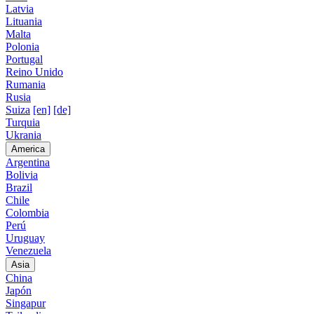
Latvia
Lituania
Malta
Polonia
Portugal
Reino Unido
Rumania
Rusia
Suiza
[en]
[de]
Turquia
Ukrania
America
Argentina
Bolivia
Brazil
Chile
Colombia
Perú
Uruguay
Venezuela
Asia
China
Japón
Singapur