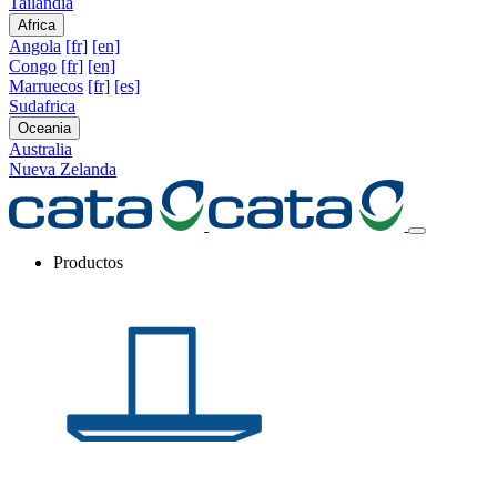
Tailandia
Africa
Angola
[fr]
[en]
Congo
[fr]
[en]
Marruecos
[fr]
[es]
Sudafrica
Oceania
Australia
Nueva Zelanda
Productos