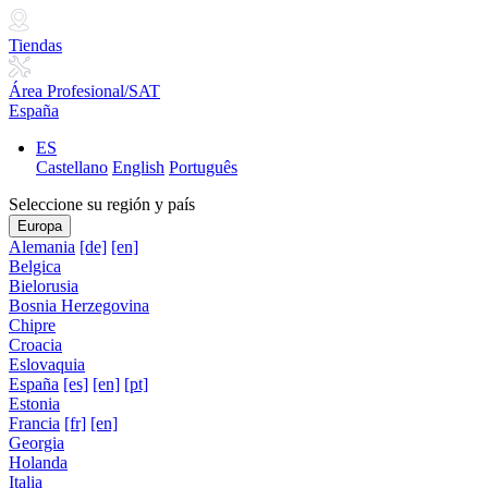
Tiendas
Área Profesional/SAT
España
ES
Castellano
English
Português
Seleccione su región y país
Europa
Alemania
[de]
[en]
Belgica
Bielorusia
Bosnia Herzegovina
Chipre
Croacia
Eslovaquia
España
[es]
[en]
[pt]
Estonia
Francia
[fr]
[en]
Georgia
Holanda
Italia