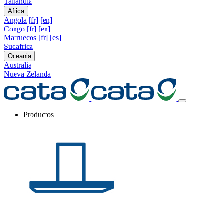
Tailandia
Africa
Angola
[fr]
[en]
Congo
[fr]
[en]
Marruecos
[fr]
[es]
Sudafrica
Oceania
Australia
Nueva Zelanda
Productos