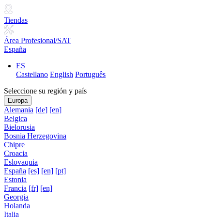
Tiendas
Área Profesional/SAT
España
ES
Castellano
English
Português
Seleccione su región y país
Europa
Alemania
[de]
[en]
Belgica
Bielorusia
Bosnia Herzegovina
Chipre
Croacia
Eslovaquia
España
[es]
[en]
[pt]
Estonia
Francia
[fr]
[en]
Georgia
Holanda
Italia