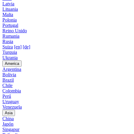
Latvia
Lituania
Malta
Polonia
Portugal
Reino Unido
Rumania
Rusia
Suiza
[en]
[de]
Turquia
Ukrania
America
Argentina
Bolivia
Brazil
Chile
Colombia
Perú
Uruguay
Venezuela
Asia
China
Japón
Singapur