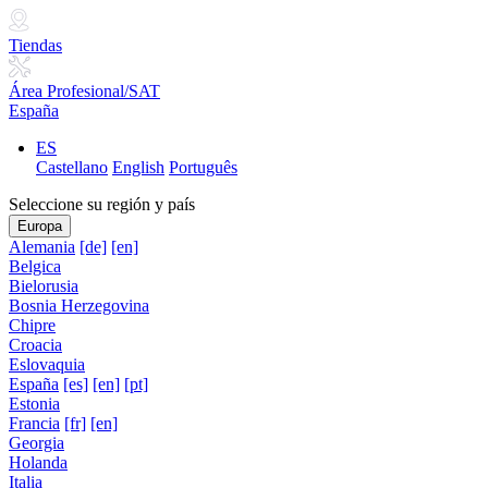
Tiendas
Área Profesional/SAT
España
ES
Castellano
English
Português
Seleccione su región y país
Europa
Alemania
[de]
[en]
Belgica
Bielorusia
Bosnia Herzegovina
Chipre
Croacia
Eslovaquia
España
[es]
[en]
[pt]
Estonia
Francia
[fr]
[en]
Georgia
Holanda
Italia