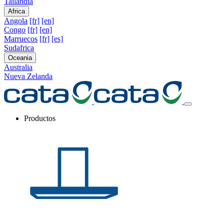
Tailandia
Africa
Angola
[fr]
[en]
Congo
[fr]
[en]
Marruecos
[fr]
[es]
Sudafrica
Oceania
Australia
Nueva Zelanda
Productos