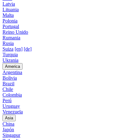
Latvia
Lituania
Malta
Polonia
Portugal
Reino Unido
Rumania
Rusia
Suiza
[en]
[de]
Turquia
Ukrania
America
Argentina
Bolivia
Brazil
Chile
Colombia
Perú
Uruguay
Venezuela
Asia
China
Japón
Singapur