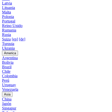
Latvia
Lituania
Malta
Polonia
Portugal
Reino Unido
Rumania
Rusia
Suiza
[en]
[de]
Turquia
Ukrania
America
Argentina
Bolivia
Brazil
Chile
Colombia
Perú
Uruguay
Venezuela
Asia
China
Japón
Singapur