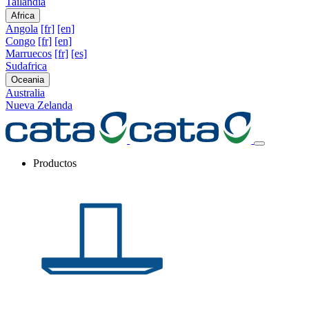
Tailandia
Africa
Angola
[fr]
[en]
Congo
[fr]
[en]
Marruecos
[fr]
[es]
Sudafrica
Oceania
Australia
Nueva Zelanda
Productos