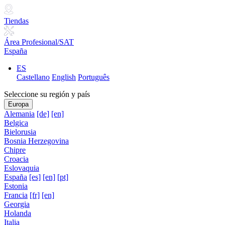
Tiendas
Área Profesional/SAT
España
ES
Castellano
English
Português
Seleccione su región y país
Europa
Alemania
[de]
[en]
Belgica
Bielorusia
Bosnia Herzegovina
Chipre
Croacia
Eslovaquia
España
[es]
[en]
[pt]
Estonia
Francia
[fr]
[en]
Georgia
Holanda
Italia