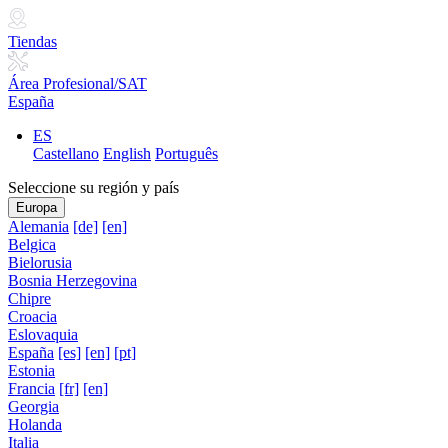
Tiendas
Área Profesional/SAT
España
ES
Castellano
English
Português
Seleccione su región y país
Europa
Alemania
[de]
[en]
Belgica
Bielorusia
Bosnia Herzegovina
Chipre
Croacia
Eslovaquia
España
[es]
[en]
[pt]
Estonia
Francia
[fr]
[en]
Georgia
Holanda
Italia