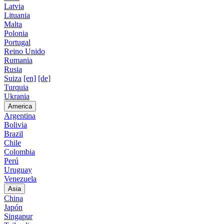
Latvia
Lituania
Malta
Polonia
Portugal
Reino Unido
Rumania
Rusia
Suiza
[en]
[de]
Turquia
Ukrania
America
Argentina
Bolivia
Brazil
Chile
Colombia
Perú
Uruguay
Venezuela
Asia
China
Japón
Singapur