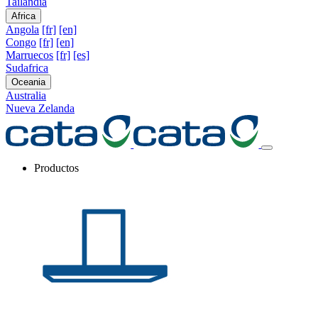
Tailandia
Africa
Angola
[fr]
[en]
Congo
[fr]
[en]
Marruecos
[fr]
[es]
Sudafrica
Oceania
Australia
Nueva Zelanda
Productos