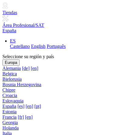
Tiendas
Área Profesional/SAT
España
ES
Castellano
English
Português
Seleccione su región y país
Europa
Alemania
[de]
[en]
Belgica
Bielorusia
Bosnia Herzegovina
Chipre
Croacia
Eslovaquia
España
[es]
[en]
[pt]
Estonia
Francia
[fr]
[en]
Georgia
Holanda
Italia