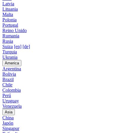
Latvia
Lituania
Malta
Polonia
Portugal
Reino Unido
Rumania
Rusia
Suiza
[en]
[de]
Turquia
Ukrania
America
Argentina
Bolivia
Brazil
Chile
Colombia
Perú
Uruguay
Venezuela
Asia
China
Japón
Singapur