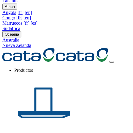
Tailandia
Africa
Angola
[fr]
[en]
Congo
[fr]
[en]
Marruecos
[fr]
[es]
Sudafrica
Oceania
Australia
Nueva Zelanda
Productos