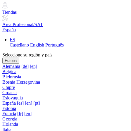
Tiendas
Área Profesional/SAT
España
ES
Castellano
English
Português
Seleccione su región y país
Europa
Alemania
[de]
[en]
Belgica
Bielorusia
Bosnia Herzegovina
Chipre
Croacia
Eslovaquia
España
[es]
[en]
[pt]
Estonia
Francia
[fr]
[en]
Georgia
Holanda
Italia