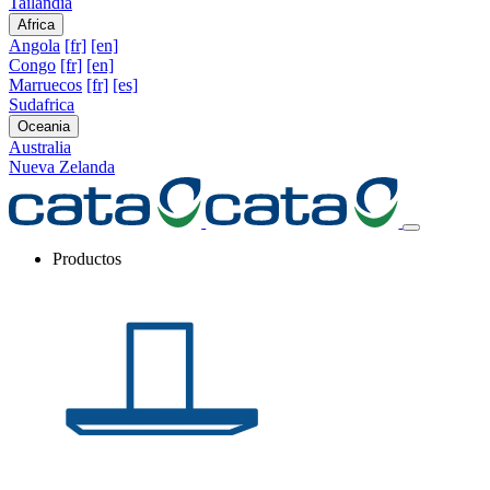
Tailandia
Africa
Angola
[fr]
[en]
Congo
[fr]
[en]
Marruecos
[fr]
[es]
Sudafrica
Oceania
Australia
Nueva Zelanda
Productos