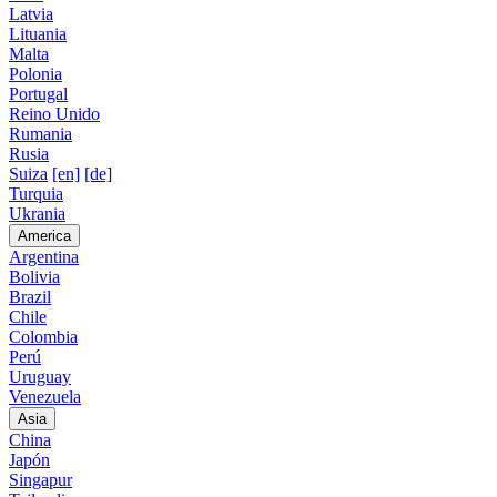
Latvia
Lituania
Malta
Polonia
Portugal
Reino Unido
Rumania
Rusia
Suiza
[en]
[de]
Turquia
Ukrania
America
Argentina
Bolivia
Brazil
Chile
Colombia
Perú
Uruguay
Venezuela
Asia
China
Japón
Singapur