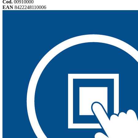
Cod.
00910000
EAN
8422248110006