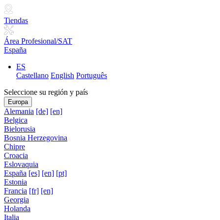
Tiendas
Área Profesional/SAT
España
ES
Castellano
English
Português
Seleccione su región y país
Europa
Alemania
[de]
[en]
Belgica
Bielorusia
Bosnia Herzegovina
Chipre
Croacia
Eslovaquia
España
[es]
[en]
[pt]
Estonia
Francia
[fr]
[en]
Georgia
Holanda
Italia