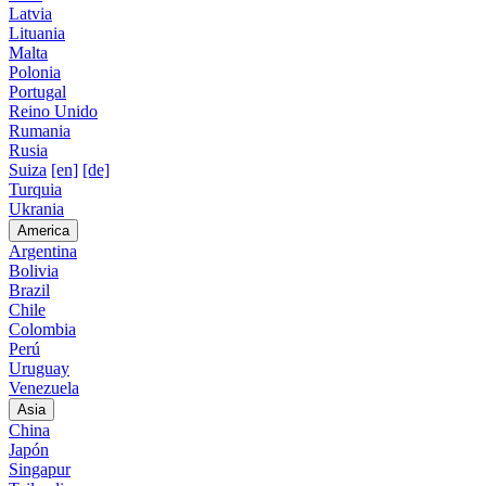
Latvia
Lituania
Malta
Polonia
Portugal
Reino Unido
Rumania
Rusia
Suiza
[en]
[de]
Turquia
Ukrania
America
Argentina
Bolivia
Brazil
Chile
Colombia
Perú
Uruguay
Venezuela
Asia
China
Japón
Singapur