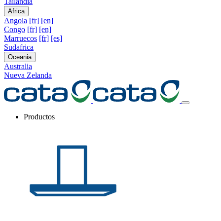
Tailandia
Africa
Angola
[fr]
[en]
Congo
[fr]
[en]
Marruecos
[fr]
[es]
Sudafrica
Oceania
Australia
Nueva Zelanda
Productos